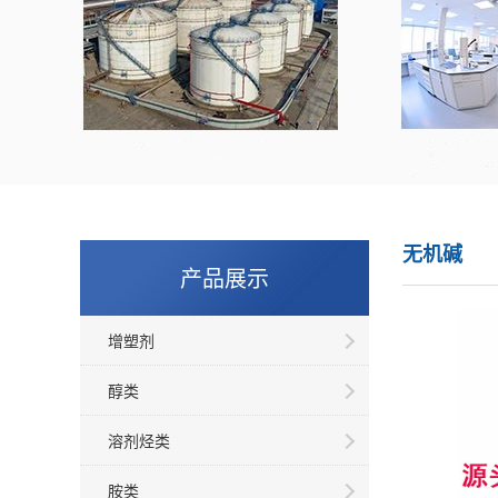
无机碱
产品展示
增塑剂
醇类
溶剂烃类
胺类