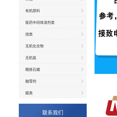
有机原料
医药中间体溶剂类
烷类
无机化合物
无机盐
精炼石蜡
融雪剂
醛类
联系我们