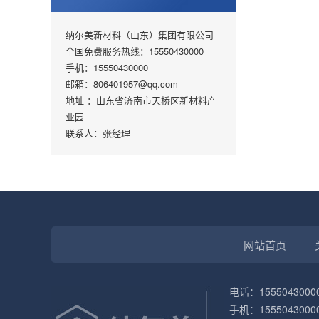
纳尔美新材料（山东）集团有限公司
全国免费服务热线：15550430000
手机：15550430000
邮箱：806401957@qq.com
地址 ：山东省济南市天桥区新材料产
业园
联系人：张经理
网站首页
电话：15550430000
手机：1555043000