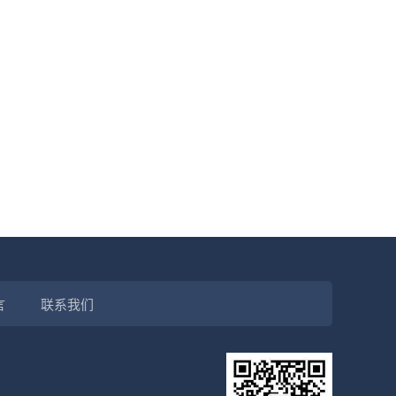
言
联系我们