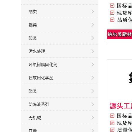
酮类
醚类
酸类
污水处理
环氧树脂固化剂
建筑用化学品
酯类
防冻液系列
无机碱
其他