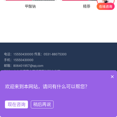
甲酸钠
精萘
电话：15550430000 传真：0531-88075300
手机：15550430000
邮箱：806401957@qq.com
地址：山东省济南市天桥区新材料产业园
×
Copyright © 2021-2025 纳尔美新材料（山东）集团有限公司 版权所有
备案号：
鲁ICP备2022020599-1号
欢迎来到本网站，请问有什么可以帮您？
现在咨询
稍后再说
网站首页
产品展示
新闻中心
电话咨询