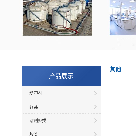
其他
产品展示
增塑剂
醇类
溶剂烃类
胺类