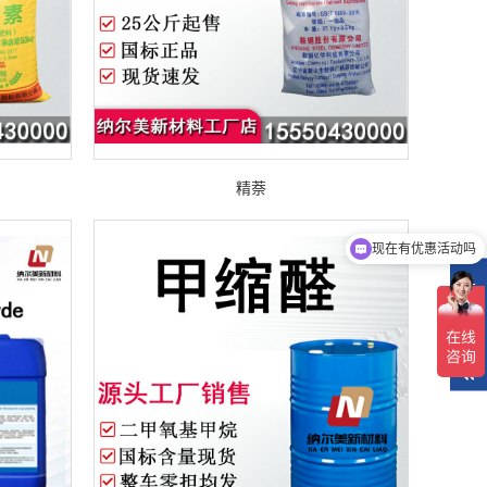
精萘
现在有优惠活动吗
在
线
客
服