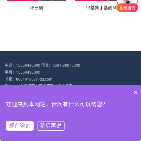
环已酮
甲基异丁基酮MIBK
电话：15550430000 传真：0531-88075300
手机：15550430000
邮箱：806401957@qq.com
地址：山东省济南市天桥区新材料产业园
×
Copyright © 2021-2025 纳尔美新材料（山东）集团有限公司 版权所有
备案号：
鲁ICP备2022020599-1号
欢迎来到本网站，请问有什么可以帮您？
现在咨询
稍后再说
网站首页
产品展示
新闻中心
电话咨询