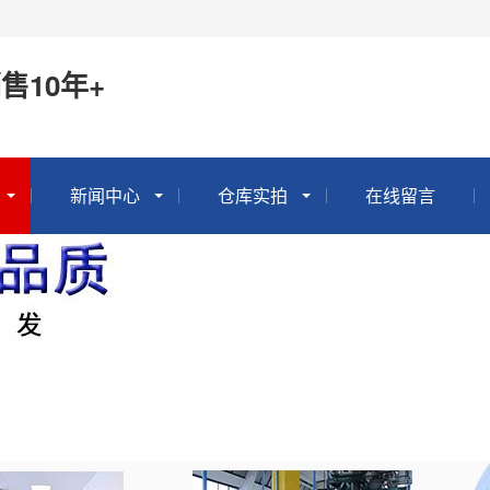
售10年+
新闻中心
仓库实拍
在线留言