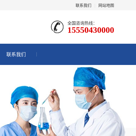
联系我们
|
网站地图
全国咨询热线：
15550430000
联系我们