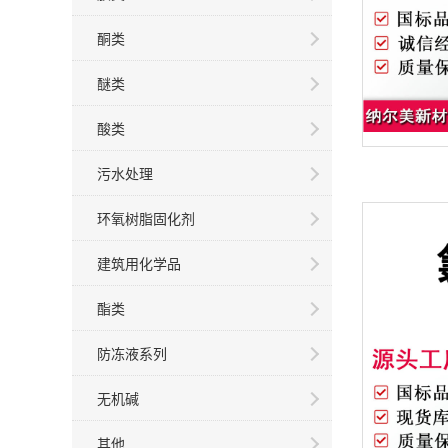
酮类
醚类
酸类
污水处理
环氧树脂固化剂
建筑用化学品
酯类
防冻液系列
无机碱
其他