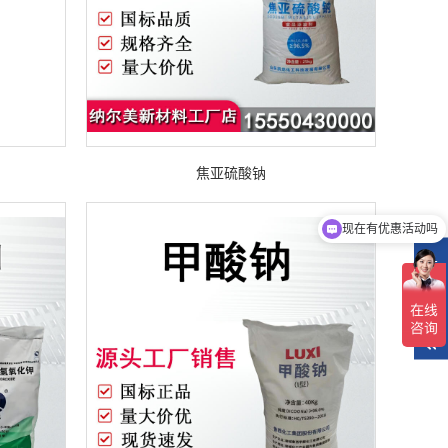
焦亚硫酸钠
现在有优惠活动吗
在
线
客
服