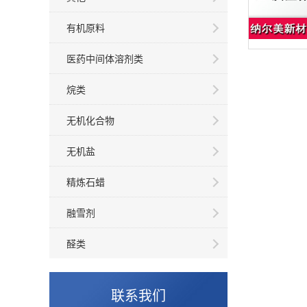
有机原料
医药中间体溶剂类
烷类
无机化合物
无机盐
精炼石蜡
融雪剂
醛类
联系我们